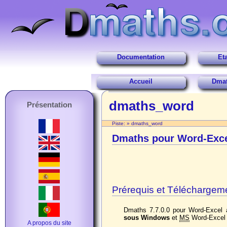
Documentation
Et
Accueil
Dmat
dmaths_word
Présentation
Piste:
»
dmaths_word
Dmaths pour Word-Exc
Prérequis et Téléchargem
Dmaths 7.7.0.0 pour Word-Excel 
sous Windows
et
MS
Word-Excel 
A propos du site