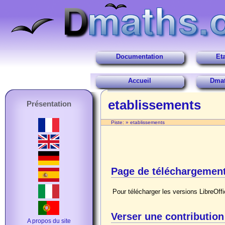
Documentation
Et
Accueil
Dmat
etablissements
Présentation
Piste:
»
etablissements
Page de téléchargement
Pour télécharger les versions LibreO
Verser une contribution
A propos du site