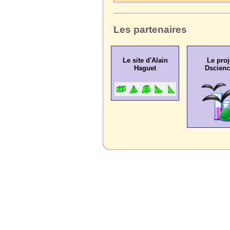
Les partenaires
Le site d'Alain
Le proj
Haguet
Dscien