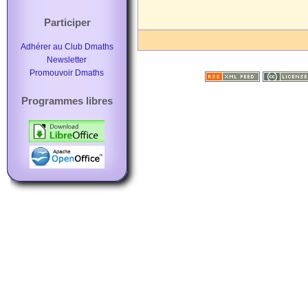
Participer
Adhérer au Club Dmaths
Newsletter
Promouvoir Dmaths
Programmes libres