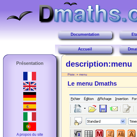
Documentation
Et
Accueil
Dmat
description:menu
Présentation
Piste:
»
menu
Le menu Dmaths
A propos du site